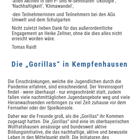
-allen Aktiven in den P- und W-Seminaren 'Ökologie',
'Nachhaltigkeit', 'Klimawandel',
-den Teilnehmerinnen und Teilnehmern bei den AGs
Umwelt und dem Schulgarten
Nicht zuletzt lieben Dank für das außerordentliche
Engagement an Heike Zellner, ohne die dies alles nicht
erreicht worden wäre.
Tomas Raidt
Die „Gorillas“ in Kempfenhausen
Die Einschränkungen, welche die Jugendlichen durch die
Pandemie erfahren, sind einschneidend. Der Vereinssport
findet - wenn überhaupt - nur eingeschränkt statt, zudem
fallen viele nachmittäglichen Jugendangebote weg und viele
Heranwachsenden verbringen zu viel Zeit zuhause vor dem
Fernseher oder der Spielkonsole.
Daher war die Freunde groß, als die „Gorillas“ ihr Kommen
zugesagt hatten. Die „Gorillas“ sind eine im oberbayerischen
Wolfratshausen ansässige und bundesweit aktive
Bildungsinitiative, die das nachhaltige, aktive und bewusste
Leben in den Mittelpunkt stellt. Die Initiatoren des