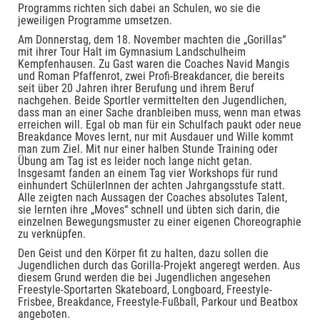
Programms richten sich dabei an Schulen, wo sie die
jeweiligen Programme umsetzen.
Am Donnerstag, dem 18. November machten die „Gorillas“
mit ihrer Tour Halt im Gymnasium Landschulheim
Kempfenhausen. Zu Gast waren die Coaches Navid Mangis
und Roman Pfaffenrot, zwei Profi-Breakdancer, die bereits
seit über 20 Jahren ihrer Berufung und ihrem Beruf
nachgehen. Beide Sportler vermittelten den Jugendlichen,
dass man an einer Sache dranbleiben muss, wenn man etwas
erreichen will. Egal ob man für ein Schulfach paukt oder neue
Breakdance Moves lernt, nur mit Ausdauer und Wille kommt
man zum Ziel. Mit nur einer halben Stunde Training oder
Übung am Tag ist es leider noch lange nicht getan.
Insgesamt fanden an einem Tag vier Workshops für rund
einhundert SchülerInnen der achten Jahrgangsstufe statt.
Alle zeigten nach Aussagen der Coaches absolutes Talent,
sie lernten ihre „Moves“ schnell und übten sich darin, die
einzelnen Bewegungsmuster zu einer eigenen Choreographie
zu verknüpfen.
Den Geist und den Körper fit zu halten, dazu sollen die
Jugendlichen durch das Gorilla-Projekt angeregt werden. Aus
diesem Grund werden die bei Jugendlichen angesehen
Freestyle-Sportarten Skateboard, Longboard, Freestyle-
Frisbee, Breakdance, Freestyle-Fußball, Parkour und Beatbox
angeboten.